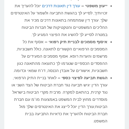
ייעוץ משפטי –
עורך דין תאונות דרכים
יוכל להעריך את
זכויותיך, לסייע לך בהגשת התביעה ולשמור על האינטרסים
שלך. עורך דין שמתמחה בתאונות דרכים מכיר את
ההליכים המשפטיים והטקטיקות של חברות הביטוח
במטרה לסייע לך להשיג את הפיצוי המגיע לך.
איסוף מסמכים לבניית תיק רפואי –
אסוף את כל
המסמכים הרפואיים הקשורים לתאונה, כולל חשבוניות,
מרשמים והערות רופא. אסוף מסמכים המעידים על
ההפסדים הכספיים שנגרמו לך כתוצאה מהתאונה כגון
חשבוניות, אישורים על אובדן הכנסה, דו"ח שמאי וכדומה.
הגשת תביעה לפיצוי כספי –
לאחר בניית התיק הרפואי,
עורך הדין יגיש תביעה נגד חברת הביטוח של הצד השני או
נגד קרנית, בהתאם למקרה. מרבית מקרי הביטוח בישראל
מוסדרים מחוץ לבית המשפט באמצעות מו"מ עם חברת
הביטוח,עורך הדין יוכל לייצג את האינטרסים שלך מול
חברת הביטוח ולהעריך את כדאיות התביעה בבית
המשפט.